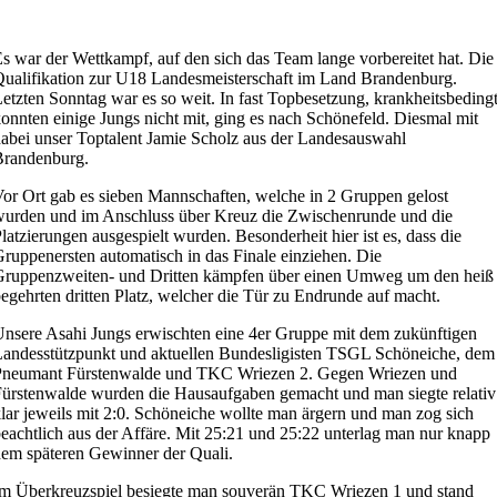
s war der Wettkampf, auf den sich das Team lange vorbereitet hat. Die
ualifikation zur U18 Landesmeisterschaft im Land Brandenburg.
etzten Sonntag war es so weit. In fast Topbesetzung, krankheitsbeding
onnten einige Jungs nicht mit, ging es nach Schönefeld. Diesmal mit
abei unser Toptalent Jamie Scholz aus der Landesauswahl
Brandenburg.
or Ort gab es sieben Mannschaften, welche in 2 Gruppen gelost
urden und im Anschluss über Kreuz die Zwischenrunde und die
latzierungen ausgespielt wurden. Besonderheit hier ist es, dass die
ruppenersten automatisch in das Finale einziehen. Die
Gruppenzweiten- und Dritten kämpfen über einen Umweg um den heiß
egehrten dritten Platz, welcher die Tür zu Endrunde auf macht.
nsere Asahi Jungs erwischten eine 4er Gruppe mit dem zukünftigen
andesstützpunkt und aktuellen Bundesligisten TSGL Schöneiche, dem
Pneumant Fürstenwalde und TKC Wriezen 2. Gegen Wriezen und
ürstenwalde wurden die Hausaufgaben gemacht und man siegte relativ
lar jeweils mit 2:0. Schöneiche wollte man ärgern und man zog sich
eachtlich aus der Affäre. Mit 25:21 und 25:22 unterlag man nur knapp
em späteren Gewinner der Quali.
m Überkreuzspiel besiegte man souverän TKC Wriezen 1 und stand