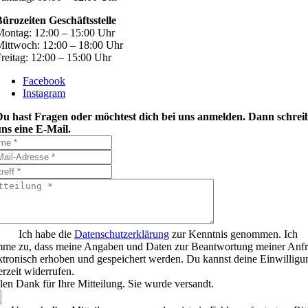
ürozeiten Geschäftsstelle
ontag: 12:00 – 15:00 Uhr
ittwoch: 12:00 – 18:00 Uhr
reitag: 12:00 – 15:00 Uhr
Facebook
Instagram
Du hast Fragen oder möchtest dich bei uns anmelden. Dann schrei
ns eine E-Mail.
Ich habe die
Datenschutzerklärung
zur Kenntnis genommen. Ich
mme zu, dass meine Angaben und Daten zur Beantwortung meiner Anf
ktronisch erhoben und gespeichert werden. Du kannst deine Einwilligu
erzeit widerrufen.
len Dank für Ihre Mitteilung. Sie wurde versandt.