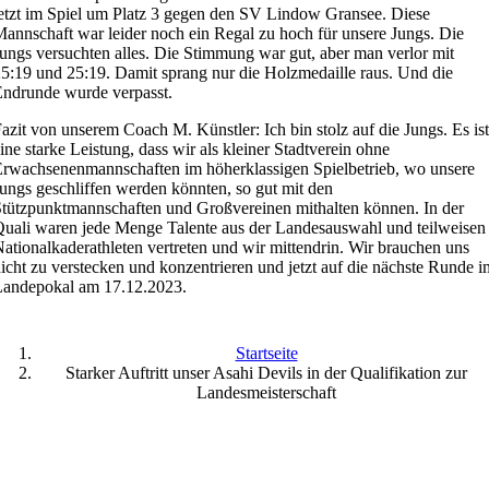
etzt im Spiel um Platz 3 gegen den SV Lindow Gransee. Diese
annschaft war leider noch ein Regal zu hoch für unsere Jungs. Die
ungs versuchten alles. Die Stimmung war gut, aber man verlor mit
5:19 und 25:19. Damit sprang nur die Holzmedaille raus. Und die
ndrunde wurde verpasst.
azit von unserem Coach M. Künstler: Ich bin stolz auf die Jungs. Es ist
ine starke Leistung, dass wir als kleiner Stadtverein ohne
rwachsenenmannschaften im höherklassigen Spielbetrieb, wo unsere
ungs geschliffen werden könnten, so gut mit den
tützpunktmannschaften und Großvereinen mithalten können. In der
uali waren jede Menge Talente aus der Landesauswahl und teilweisen
ationalkaderathleten vertreten und wir mittendrin. Wir brauchen uns
icht zu verstecken und konzentrieren und jetzt auf die nächste Runde i
Landepokal am 17.12.2023.
Startseite
Starker Auftritt unser Asahi Devils in der Qualifikation zur
Landesmeisterschaft