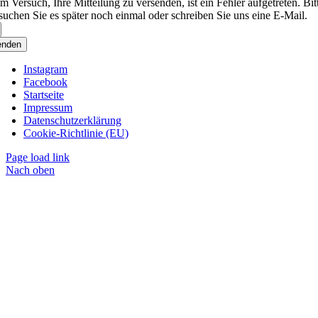
m Versuch, Ihre Mitteilung zu versenden, ist ein Fehler aufgetreten. Bit
suchen Sie es später noch einmal oder schreiben Sie uns eine E-Mail.
enden
Instagram
Facebook
Startseite
Impressum
Datenschutzerklärung
Cookie-Richtlinie (EU)
Page load link
Nach oben