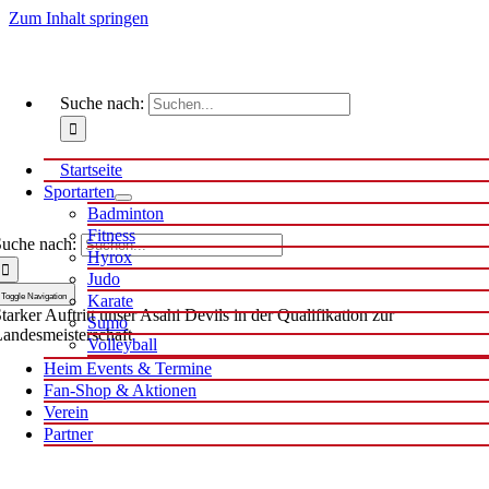
Zum Inhalt springen
Suche nach:
Startseite
Sportarten
Badminton
Fitness
uche nach:
Hyrox
Judo
Toggle Navigation
Karate
tarker Auftritt unser Asahi Devils in der Qualifikation zur
Sumo
andesmeisterschaft
Volleyball
Heim Events & Termine
Fan-Shop & Aktionen
Verein
Partner