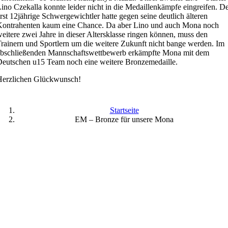
ino Czekalla konnte leider nicht in die Medaillenkämpfe eingreifen. D
rst 12jährige Schwergewichtler hatte gegen seine deutlich älteren
Kontrahenten kaum eine Chance. Da aber Lino und auch Mona noch
eitere zwei Jahre in dieser Altersklasse ringen können, muss den
rainern und Sportlern um die weitere Zukunft nicht bange werden. Im
abschließenden Mannschaftswettbewerb erkämpfte Mona mit dem
eutschen u15 Team noch eine weitere Bronzemedaille.
Herzlichen Glückwunsch!
Startseite
EM – Bronze für unsere Mona