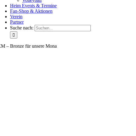
Volleyball
Heim Events & Termine
Fan-Shop & Aktionen
Verein
Partner
Suche nach:
EM – Bronze für unsere Mona