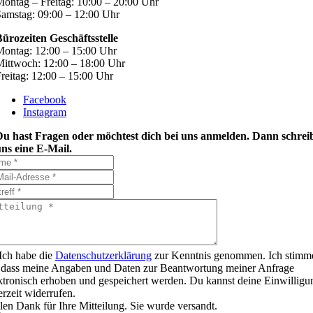
ontag – Freitag: 10:00 – 20:00 Uhr
amstag: 09:00 – 12:00 Uhr
ürozeiten Geschäftsstelle
ontag: 12:00 – 15:00 Uhr
ittwoch: 12:00 – 18:00 Uhr
reitag: 12:00 – 15:00 Uhr
Facebook
Instagram
Du hast Fragen oder möchtest dich bei uns anmelden. Dann schrei
ns eine E-Mail.
Ich habe die
Datenschutzerklärung
zur Kenntnis genommen. Ich stimm
 dass meine Angaben und Daten zur Beantwortung meiner Anfrage
ktronisch erhoben und gespeichert werden. Du kannst deine Einwilligu
erzeit widerrufen.
len Dank für Ihre Mitteilung. Sie wurde versandt.