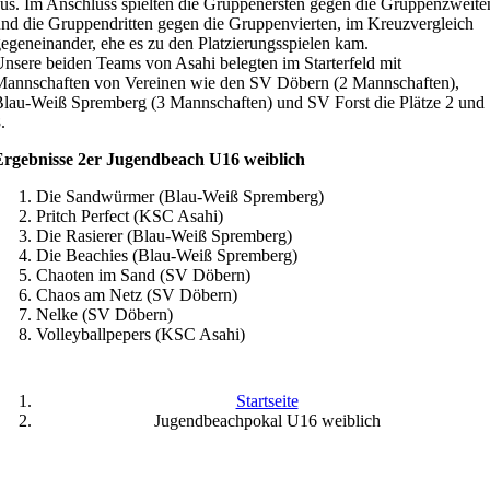
us. Im Anschluss spielten die Gruppenersten gegen die Gruppenzweite
nd die Gruppendritten gegen die Gruppenvierten, im Kreuzvergleich
egeneinander, ehe es zu den Platzierungsspielen kam.
nsere beiden Teams von Asahi belegten im Starterfeld mit
annschaften von Vereinen wie den SV Döbern (2 Mannschaften),
lau-Weiß Spremberg (3 Mannschaften) und SV Forst die Plätze 2 und
.
Ergebnisse 2er Jugendbeach U16 weiblich
Die Sandwürmer (Blau-Weiß Spremberg)
Pritch Perfect (KSC Asahi)
Die Rasierer (Blau-Weiß Spremberg)
Die Beachies (Blau-Weiß Spremberg)
Chaoten im Sand (SV Döbern)
Chaos am Netz (SV Döbern)
Nelke (SV Döbern)
Volleyballpepers (KSC Asahi)
Startseite
Jugendbeachpokal U16 weiblich