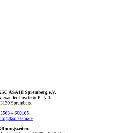
KSC ASAHI Spremberg e.V.
lexander-Puschkin-Platz 1a
03130 Spremberg
03563 – 600105
nfo@ksc-asahi.de
Öffnungszeiten: