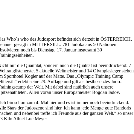
as Who`s who des Judosport befindet sich derzeit in ÖSTERREICH,
genauer gesagt in MITTERSILL. 781 Judoka aus 50 Nationen
bsolvieren noch bis Dienstag, 17. Januar insgesamt 30
rainingseinheiten.
icht nur die Quantität, sondern auch die Qualität ist beeindruckend: 7
eltranglistenerste, 5 aktuelle Weltmeister und 14 Olympiasieger stehen
m Sporthotel Kogler auf der Matte. Das „Olympic Training Camp
ittersill“ erlebt seine 29. Auflage und gilt als bestbesetztes Judo-
rainingscamp der Welt. Mit dabei sind natürlich auch unsere
pitzenathleten. Allen voran unser Europameister Bogdan Iadov.
Ich bin schon zum 4. Mal hier und es ist immer noch beeindruckend.
lle Stars der Judoszene sind hier. Ich kann jede Menge gute Randoris
achen und nebenbei treffe ich Freunde aus der ganzen Welt.“ so unser
3 Kilo Athlet Luc Meyer