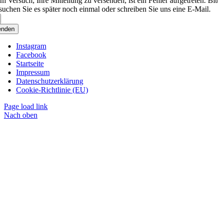
m Versuch, Ihre Mitteilung zu versenden, ist ein Fehler aufgetreten. Bit
suchen Sie es später noch einmal oder schreiben Sie uns eine E-Mail.
enden
Instagram
Facebook
Startseite
Impressum
Datenschutzerklärung
Cookie-Richtlinie (EU)
Page load link
Nach oben