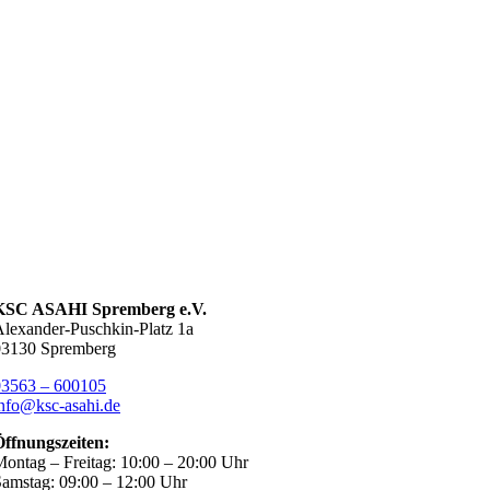
KSC ASAHI Spremberg e.V.
lexander-Puschkin-Platz 1a
03130 Spremberg
03563 – 600105
nfo@ksc-asahi.de
Öffnungszeiten:
ontag – Freitag: 10:00 – 20:00 Uhr
amstag: 09:00 – 12:00 Uhr