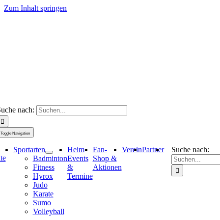
Zum Inhalt springen
uche nach:
Toggle Navigation
Sportarten
Heim
Fan-
Verein
Partner
Suche nach:
ite
Badminton
Events
Shop &
Fitness
&
Aktionen
Hyrox
Termine
Judo
Karate
Sumo
Volleyball