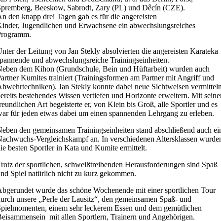
premberg, Beeskow, Sabrodt, Zary (PL) und Dêcín (CZE).
n den knapp drei Tagen gab es für die angereisten
inder, Jugendlichen und Erwachsene ein abwechslungsreiches
Programm.
nter der Leitung von Jan Stekly absolvierten die angereisten Karateka
pannende und abwechslungsreiche Trainingseinheiten.
eben dem Kihon (Grundschule, Bein und Hüftarbeit) wurden auch
artner Kumites trainiert (Trainingsformen am Partner mit Angriff und
bwehrtechniken). Jan Stekly konnte dabei neue Sichtweisen vermitteln
ereits bestehendes Wissen vertiefen und Horizonte erweitern. Mit seine
reundlichen Art begeisterte er, von Klein bis Groß, alle Sportler und es
ar für jeden etwas dabei um einen spannenden Lehrgang zu erleben.
eben den gemeinsamen Trainingseinheiten stand abschließend auch ei
achwuchs-Vergleichskampf an. In verschiedenen Altersklassen wurde
ie besten Sportler in Kata und Kumite ermittelt.
rotz der sportlichen, schweißtreibenden Herausforderungen sind Spaß
nd Spiel natürlich nicht zu kurz gekommen.
bgerundet wurde das schöne Wochenende mit einer sportlichen Tour
urch unsere „Perle der Lausitz“, den gemeinsamen Spaß- und
pielmomenten, einem sehr leckerem Essen und dem gemütlichen
eisammensein mit allen Sportlern, Trainern und Angehörigen.