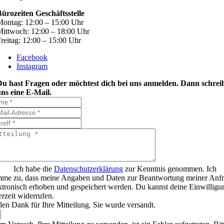
ürozeiten Geschäftsstelle
ontag: 12:00 – 15:00 Uhr
ittwoch: 12:00 – 18:00 Uhr
reitag: 12:00 – 15:00 Uhr
Facebook
Instagram
Du hast Fragen oder möchtest dich bei uns anmelden. Dann schrei
ns eine E-Mail.
Ich habe die
Datenschutzerklärung
zur Kenntnis genommen. Ich
mme zu, dass meine Angaben und Daten zur Beantwortung meiner Anf
ktronisch erhoben und gespeichert werden. Du kannst deine Einwilligu
erzeit widerrufen.
len Dank für Ihre Mitteilung. Sie wurde versandt.