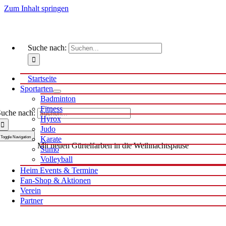
Zum Inhalt springen
Suche nach:
Startseite
Sportarten
Badminton
Fitness
uche nach:
Hyrox
Judo
Toggle Navigation
Karate
Mit neuen Gürtelfarben in die Weihnachtspause
Sumo
Volleyball
Heim Events & Termine
Fan-Shop & Aktionen
Verein
Partner