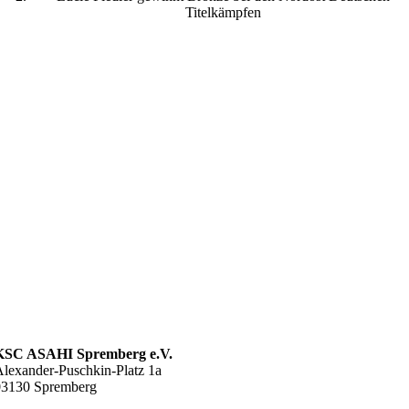
Titelkämpfen
KSC ASAHI Spremberg e.V.
lexander-Puschkin-Platz 1a
03130 Spremberg