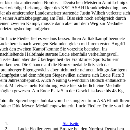
er bis dato amtierenden Nordost – Deutschen Meisterin Anni Lehnigk
wei wichtige Leistungsträger des KSC ASAHI krankheitsbedingt aus.
er als amtierender Landesmeister startende Justin Willsch verletzte sich
n seiner Auftaktbegegnung am Fuß. Biss sich noch erfolgreich durch
einen zweiten Kampf, musste dann aber auf dem Weg zur Medaille
erletzungsbedingt aufgeben.
ür Lucie Fiedler lief es weitaus besser. Ihren Auftaktkampf beendete
ucie bereits nach wenigen Sekunden gleich mit Ihrem ersten Angriff.
uch den zweiten Kampf konnte Sie vorzeitig beenden. Ins
nschließende Halbfinale startete Lucie ebenfalls verheißungsvoll,
usste dann aber die Überlegenheit der Frankfurter Sportschülerin
nerkennen. Die Chance auf die Bronzemedaille ließ sich das
premberger Eigengewächs aber nicht mehr nehmen. Mit großartigem
ampfgeist und dem nötigen Siegeswillen sicherte sich Lucie Platz 3
eim Jahreshöhepunkt. Auch Neuling Gwendolin Budach enttäuschte
icht. Mit etwas mehr Erfahrung, wäre hier sicherlich eine Medaille
öglich gewesen. Am Ende Platz 5 in der Gewichtsklasse bis 48 Kg.
Foto: die Spremberger Judoka vom Leistungszentrum ASAHI mit Ihre
rainer Dirk Meyer. Medaillengewinnerin Lucie Fiedler: Dritte von link
Startseite
Lucie Fiedler gewinnt Bronze bei den Nordost Deutschen