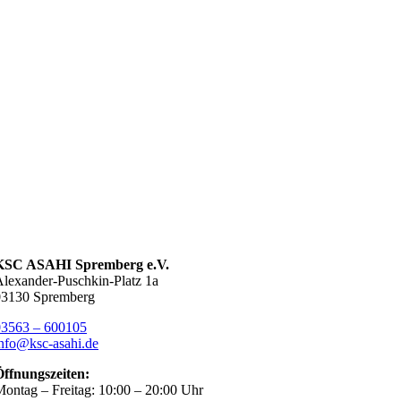
KSC ASAHI Spremberg e.V.
lexander-Puschkin-Platz 1a
03130 Spremberg
03563 – 600105
nfo@ksc-asahi.de
Öffnungszeiten:
ontag – Freitag: 10:00 – 20:00 Uhr