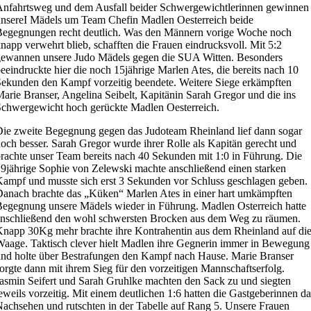
nfahrtsweg und dem Ausfall beider Schwergewichtlerinnen gewinnen
nsereI Mädels um Team Chefin Madlen Oesterreich beide
egegnungen recht deutlich. Was den Männern vorige Woche noch
napp verwehrt blieb, schafften die Frauen eindrucksvoll. Mit 5:2
gewannen unsere Judo Mädels gegen die SUA Witten. Besonders
eeindruckte hier die noch 15jährige Marlen Ates, die bereits nach 10
ekunden den Kampf vorzeitig beendete. Weitere Siege erkämpften
arie Branser, Angelina Seibelt, Kapitänin Sarah Gregor und die ins
chwergewicht hoch gerückte Madlen Oesterreich.
ie zweite Begegnung gegen das Judoteam Rheinland lief dann sogar
och besser. Sarah Gregor wurde ihrer Rolle als Kapitän gerecht und
rachte unser Team bereits nach 40 Sekunden mit 1:0 in Führung. Die
9jährige Sophie von Zelewski machte anschließend einen starken
ampf und musste sich erst 3 Sekunden vor Schluss geschlagen geben.
anach brachte das „Küken“ Marlen Ates in einer hart umkämpften
egegnung unsere Mädels wieder in Führung. Madlen Osterreich hatte
nschließend den wohl schwersten Brocken aus dem Weg zu räumen.
napp 30Kg mehr brachte ihre Kontrahentin aus dem Rheinland auf di
aage. Taktisch clever hielt Madlen ihre Gegnerin immer in Bewegung
nd holte über Bestrafungen den Kampf nach Hause. Marie Branser
orgte dann mit ihrem Sieg für den vorzeitigen Mannschaftserfolg.
asmin Seifert und Sarah Gruhlke machten den Sack zu und siegten
eweils vorzeitig. Mit einem deutlichen 1:6 hatten die Gastgeberinnen da
achsehen und rutschten in der Tabelle auf Rang 5. Unsere Frauen