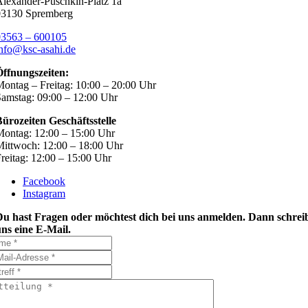
lexander-Puschkin-Platz 1a
03130 Spremberg
03563 – 600105
nfo@ksc-asahi.de
Öffnungszeiten:
ontag – Freitag: 10:00 – 20:00 Uhr
amstag: 09:00 – 12:00 Uhr
ürozeiten Geschäftsstelle
ontag: 12:00 – 15:00 Uhr
ittwoch: 12:00 – 18:00 Uhr
reitag: 12:00 – 15:00 Uhr
Facebook
Instagram
Du hast Fragen oder möchtest dich bei uns anmelden. Dann schrei
ns eine E-Mail.