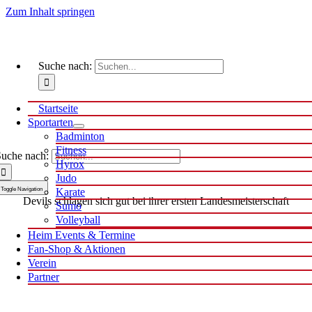
Zum Inhalt springen
Suche nach:
Startseite
Sportarten
Badminton
Fitness
uche nach:
Hyrox
Judo
Toggle Navigation
Karate
Devils schlagen sich gut bei ihrer ersten Landesmeisterschaft
Sumo
Volleyball
Heim Events & Termine
Fan-Shop & Aktionen
Verein
Partner