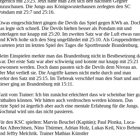
rgerlich mit 23:25. Jetzt hatte man Zeit sich den nächsten Gegner
nzuschauen. Die Jungs aus Königswusterhausen zerlegten den SC
otsdam mit 25:7 und 25:16.
twas eingeschüchtert gingen die Devils das Spiel gegen KWh an. Doc
as legte sich schnell. Die Devils hielten besser als Potsdam mit und
nterlagen nur knapp mit 25:20. Im zweiten Satz war die Luft etwas rau
nd KWh holte sich den Sieg ungefährdet mit 25:10. Als Gruppendritter
arteten jetzt im letzten Spiel des Tages die Sportfreunde Brandenburg.
eim Einspielen merkte man das Brandenburg nicht in Bestbesetzung d
ar. Der erste Satz war aber schwierig und konnte nur knapp mit 25:21
ewonnen werden. Doch dann passten sich die Devils dem Niveau an.
er Mut verließ sie. Die Angriffe kamen nicht mehr durch und man
erlor den Satz mit 25:15. Im Tiebreak verschlief man den Start und auc
ieser ging an Brandenburg mit 15:11.
azit vom Trainer: Ich bin zunächst erleichtert dass wir scheinbar hier gu
ithalten können. Wir hätten auch verdroschen werden können. Das
etzte Spiel ist ärgerlich aber auch eine mentale Erfahrung für die Jungs.
ochmal wird uns das nicht passieren.
ür den KSC spielten: Marvin Beuchel (Kapitän); Paul Plonka, Luca-
ax Albrechtsen, Nino Thürmer, Adrian Holz, Lukas Keil, Nico Behm
nd Jeffry Melchrik. Trainer Mathias Künstler