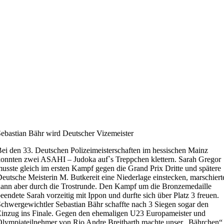
ebastian Bähr wird Deutscher Vizemeister
ei den 33. Deutschen Polizeimeisterschaften im hessischen Mainz
onnten zwei ASAHI – Judoka auf`s Treppchen klettern. Sarah Gregor
usste gleich im ersten Kampf gegen die Grand Prix Dritte und spätere
eutsche Meisterin M. Butkereit eine Niederlage einstecken, marschiert
ann aber durch die Trostrunde. Den Kampf um die Bronzemedaille
eendete Sarah vorzeitig mit Ippon und durfte sich über Platz 3 freuen.
chwergewichtler Sebastian Bähr schaffte nach 3 Siegen sogar den
inzug ins Finale. Gegen den ehemaligen U23 Europameister und
lympiateilnehmer von Rio Andre Breitbarth machte unser „Bährchen“