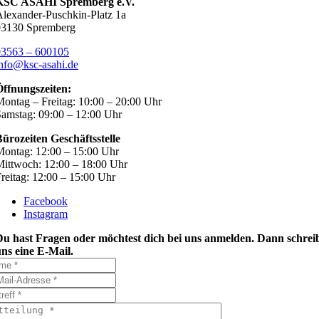
KSC ASAHI Spremberg e.V.
lexander-Puschkin-Platz 1a
03130 Spremberg
03563 – 600105
nfo@ksc-asahi.de
Öffnungszeiten:
ontag – Freitag: 10:00 – 20:00 Uhr
amstag: 09:00 – 12:00 Uhr
ürozeiten Geschäftsstelle
ontag: 12:00 – 15:00 Uhr
ittwoch: 12:00 – 18:00 Uhr
reitag: 12:00 – 15:00 Uhr
Facebook
Instagram
Du hast Fragen oder möchtest dich bei uns anmelden. Dann schrei
ns eine E-Mail.