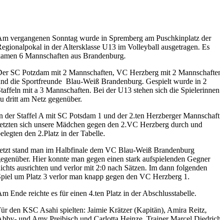
Am vergangenen Sonntag wurde in Spremberg am Puschkinplatz der
egionalpokal in der Altersklasse U13 im Volleyball ausgetragen. Es
kamen 6 Mannschaften aus Brandenburg.
Der SC Potzdam mit 2 Mannschaften, VC Herzberg mit 2 Mannschafte
nd die Sportfreunde Blau-Weiß Brandenburg. Gespielt wurde in 2
taffeln mit a 3 Mannschaften. Bei der U13 stehen sich die Spielerinnen
u dritt am Netz gegenüber.
n der Staffel A mit SC Potsdam 1 und der 2.ten Herzberger Mannschaft
etzten sich unsere Mädchen gegen den 2.VC Herzberg durch und
elegten den 2.Platz in der Tabelle.
etzt stand man im Halbfinale dem VC Blau-Weiß Brandenburg
egenüber. Hier konnte man gegen einen stark aufspielenden Gegner
ichts ausrichten und verlor mit 2:0 nach Sätzen. Im dann folgenden
piel um Platz 3 verlor man knapp gegen den VC Herzberg 1.
m Ende reichte es für einen 4.ten Platz in der Abschlusstabelle.
ür den KSC Asahi spielten: Jaimie Krätzer (Kapitän), Amira Reitz,
bby- und Amy Preibisch und Carlotta Heinze. Trainer Marcel Diedric