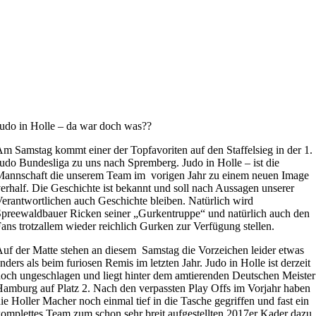
udo in Holle – da war doch was??
m Samstag kommt einer der Topfavoriten auf den Staffelsieg in der 1.
udo Bundesliga zu uns nach Spremberg. Judo in Holle – ist die
annschaft die unserem Team im vorigen Jahr zu einem neuen Image
erhalf. Die Geschichte ist bekannt und soll nach Aussagen unserer
erantwortlichen auch Geschichte bleiben. Natürlich wird
preewaldbauer Ricken seiner „Gurkentruppe“ und natürlich auch den
ans trotzallem wieder reichlich Gurken zur Verfügung stellen.
uf der Matte stehen an diesem Samstag die Vorzeichen leider etwas
nders als beim furiosen Remis im letzten Jahr. Judo in Holle ist derzeit
och ungeschlagen und liegt hinter dem amtierenden Deutschen Meister
amburg auf Platz 2. Nach den verpassten Play Offs im Vorjahr haben
ie Holler Macher noch einmal tief in die Tasche gegriffen und fast ein
omplettes Team zum schon sehr breit aufgestellten 2017er Kader dazu