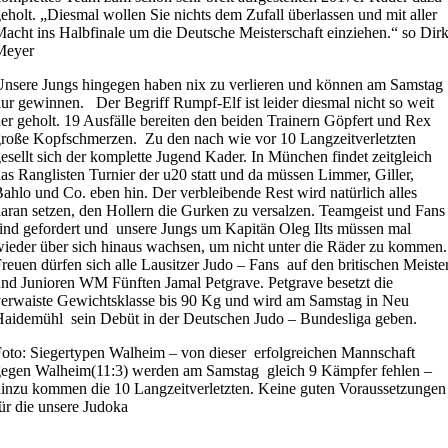
eholt. „Diesmal wollen Sie nichts dem Zufall überlassen und mit aller
acht ins Halbfinale um die Deutsche Meisterschaft einziehen.“ so Dir
Meyer
nsere Jungs hingegen haben nix zu verlieren und können am Samstag
ur gewinnen. Der Begriff Rumpf-Elf ist leider diesmal nicht so weit
er geholt. 19 Ausfälle bereiten den beiden Trainern Göpfert und Rex
roße Kopfschmerzen. Zu den nach wie vor 10 Langzeitverletzten
esellt sich der komplette Jugend Kader. In München findet zeitgleich
as Ranglisten Turnier der u20 statt und da müssen Limmer, Giller,
ahlo und Co. eben hin. Der verbleibende Rest wird natürlich alles
aran setzen, den Hollern die Gurken zu versalzen. Teamgeist und Fans
ind gefordert und unsere Jungs um Kapitän Oleg Ilts müssen mal
ieder über sich hinaus wachsen, um nicht unter die Räder zu kommen.
reuen dürfen sich alle Lausitzer Judo – Fans auf den britischen Meiste
nd Junioren WM Fünften Jamal Petgrave. Petgrave besetzt die
erwaiste Gewichtsklasse bis 90 Kg und wird am Samstag in Neu
aidemühl sein Debüt in der Deutschen Judo – Bundesliga geben.
oto: Siegertypen Walheim – von dieser erfolgreichen Mannschaft
egen Walheim(11:3) werden am Samstag gleich 9 Kämpfer fehlen –
inzu kommen die 10 Langzeitverletzten. Keine guten Voraussetzungen
ür die unsere Judoka