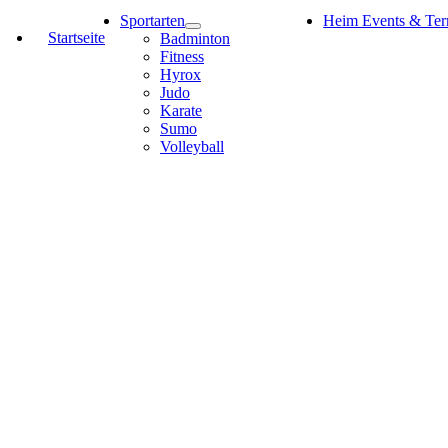
Sportarten
Heim Events & Ter
Startseite
Badminton
Fitness
Hyrox
Judo
Karate
Sumo
Volleyball