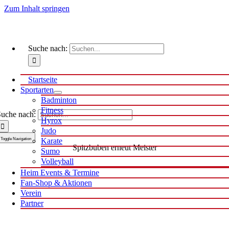
Zum Inhalt springen
Suche nach:
Startseite
Sportarten
Badminton
Fitness
uche nach:
Hyrox
Judo
Toggle Navigation
Karate
Spitzbuben erneut Meister
Sumo
Volleyball
Heim Events & Termine
Fan-Shop & Aktionen
Verein
Partner