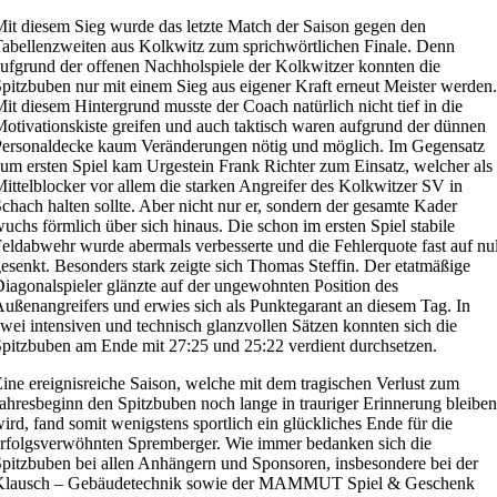
it diesem Sieg wurde das letzte Match der Saison gegen den
abellenzweiten aus Kolkwitz zum sprichwörtlichen Finale. Denn
ufgrund der offenen Nachholspiele der Kolkwitzer konnten die
pitzbuben nur mit einem Sieg aus eigener Kraft erneut Meister werden.
it diesem Hintergrund musste der Coach natürlich nicht tief in die
otivationskiste greifen und auch taktisch waren aufgrund der dünnen
ersonaldecke kaum Veränderungen nötig und möglich. Im Gegensatz
um ersten Spiel kam Urgestein Frank Richter zum Einsatz, welcher als
ittelblocker vor allem die starken Angreifer des Kolkwitzer SV in
chach halten sollte. Aber nicht nur er, sondern der gesamte Kader
uchs förmlich über sich hinaus. Die schon im ersten Spiel stabile
eldabwehr wurde abermals verbesserte und die Fehlerquote fast auf nul
esenkt. Besonders stark zeigte sich Thomas Steffin. Der etatmäßige
iagonalspieler glänzte auf der ungewohnten Position des
ußenangreifers und erwies sich als Punktegarant an diesem Tag. In
wei intensiven und technisch glanzvollen Sätzen konnten sich die
pitzbuben am Ende mit 27:25 und 25:22 verdient durchsetzen.
ine ereignisreiche Saison, welche mit dem tragischen Verlust zum
ahresbeginn den Spitzbuben noch lange in trauriger Erinnerung bleiben
ird, fand somit wenigstens sportlich ein glückliches Ende für die
rfolgsverwöhnten Spremberger. Wie immer bedanken sich die
pitzbuben bei allen Anhängern und Sponsoren, insbesondere bei der
Klausch – Gebäudetechnik sowie der MAMMUT Spiel & Geschenk