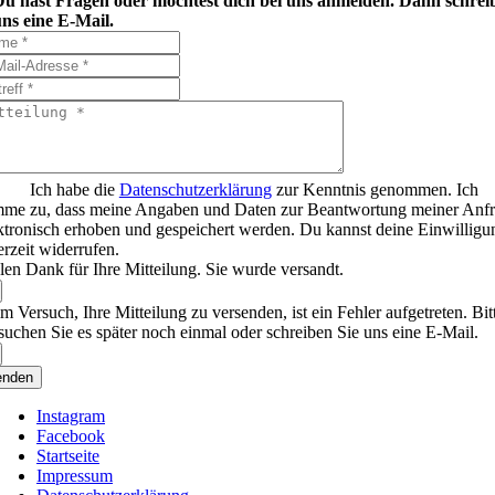
Du hast Fragen oder möchtest dich bei uns anmelden. Dann schrei
ns eine E-Mail.
Ich habe die
Datenschutzerklärung
zur Kenntnis genommen. Ich
mme zu, dass meine Angaben und Daten zur Beantwortung meiner Anf
ktronisch erhoben und gespeichert werden. Du kannst deine Einwilligu
erzeit widerrufen.
len Dank für Ihre Mitteilung. Sie wurde versandt.
m Versuch, Ihre Mitteilung zu versenden, ist ein Fehler aufgetreten. Bit
suchen Sie es später noch einmal oder schreiben Sie uns eine E-Mail.
enden
Instagram
Facebook
Startseite
Impressum