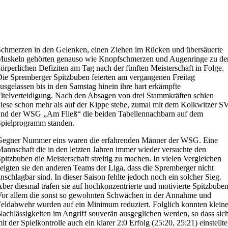
chmerzen in den Gelenken, einen Ziehen im Rücken und übersäuerte
Muskeln gehörten genauso wie Knopfschmerzen und Augenringe zu de
örperlichen Defiziten am Tag nach der fünften Meisterschaft in Folge.
ie Spremberger Spitzbuben feierten am vergangenen Freitag
usgelassen bis in den Samstag hinein ihre hart erkämpfte
itelverteidigung. Nach den Absagen von drei Stammkräften schien
iese schon mehr als auf der Kippe stehe, zumal mit dem Kolkwitzer S
nd der WSG „Am Fließ“ die beiden Tabellennachbarn auf dem
pielprogramm standen.
Gegner Nummer eins waren die erfahrenden Männer der WSG. Eine
annschaft die in den letzten Jahren immer wieder versuchte den
pitzbuben die Meisterschaft streitig zu machen. In vielen Vergleichen
eigten sie den anderen Teams der Liga, dass die Spremberger nicht
nschlagbar sind. In dieser Saison fehlte jedoch noch ein solcher Sieg.
ber diesmal trafen sie auf hochkonzentrierte und motivierte Spitzbuben
or allem die sonst so gewohnten Schwächen in der Annahme und
eldabwehr wurden auf ein Minimum reduziert. Folglich konnten klein
achlässigkeiten im Angriff souverän ausgeglichen werden, so dass sic
it der Spielkontrolle auch ein klarer 2:0 Erfolg (25:20, 25:21) einstellte