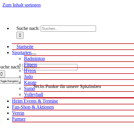
Zum Inhalt springen
Suche nach:
Startseite
Sportarten
Badminton
Fitness
uche nach:
Hyrox
Judo
Toggle Navigation
Karate
Sechs Punkte für unsere Spitzbuben
Sumo
Volleyball
Heim Events & Termine
Fan-Shop & Aktionen
Verein
Partner