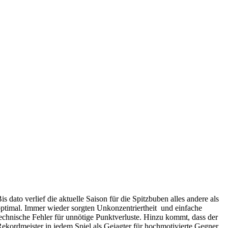
is dato verlief die aktuelle Saison für die Spitzbuben alles andere als
ptimal. Immer wieder sorgten Unkonzentriertheit und einfache
echnische Fehler für unnötige Punktverluste. Hinzu kommt, dass der
ekordmeister in jedem Spiel als Gejagter für hochmotivierte Gegner