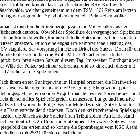
orgt. Profitieren konnte davon auch schon der BSV Kraftwerk
änschwalde, welcher gemeinsam mit dem TSV 1862 Peitz am letzten
reitag nur zu gern den Spitzbuben erneut ein Bein stellen wollte.
unächst mussten die Spremberger gegen die Volleyballer aus der
ischerstadt antreten. Obwohl der Spielfluss der vergangenen Spielzeite
icht aufkommen wollte, konnten sich die Spitzbuben schnell von den
eitzern absetzen. Durch eine engagierte kämpferische Leistung des
SV stagnierte der Vorsprung im letzten Drittel des Satzes. Doch für ei
ende fehlte vermutlich die Kraft. Mit 25:20 sicherten sich die
pitzbuben ihren ersten Satz an diesem Tag. Im zweiten Durchgang war
er Wille der Peitzer scheinbar gebrochen und so ging auch dieser mit
5:17 sicher an die Spitzbuben.
ach ihrem ersten Punktgewinn im Hinspiel brannten die Kraftwerker
us Jänschwalde regelrecht auf die Begegnung. Ein gewohnt gutes
tellungsspiel und ein solider Angriff machten es den Spremberger nicht
eicht ihr schnelles Spiel erfolgreich umzusetzen. Lange und intensive
allwechsel waren die Folge. Bis zur Mitte des ersten Satzes konnte sic
ein Team entscheidend absetzen. Doch den kräftezehrenden Spielzüge
ussten die Jänschwalder Spieler ihren Tribut zollen. Am Ende stand
och ein deutliches 25:16 für die Spitzbuben. Der zweite Satz war ein
piegelbild des ersten und so konnte die Spremberger vom KSC Asahi
uch diesen mit 25:21 für sich entscheiden.