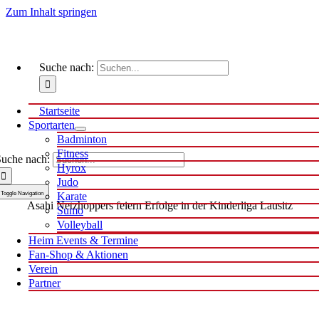
Zum Inhalt springen
Suche nach:
Startseite
Sportarten
Badminton
Fitness
uche nach:
Hyrox
Judo
Toggle Navigation
Karate
Asahi Netzhoppers feiern Erfolge in der Kinderliga Lausitz
Sumo
Volleyball
Heim Events & Termine
Fan-Shop & Aktionen
Verein
Partner