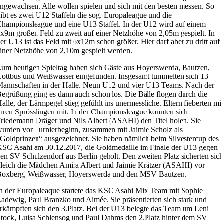
ngewachsen. Alle wollen spielen und sich mit den besten messen. So
ibt es zwei U12 Staffeln die sog. Europaleague und die
hampionsleague und eine U13 Staffel. In der U12 wird auf einem
x9m großen Feld zu zweit auf einer Netzhöhe von 2,05m gespielt. In
er U13 ist das Feld mit 6x12m schon größer. Hier darf aber zu dritt auf
iner Netzhöhe von 2,10m gespielt werden.
um heutigen Spieltag haben sich Gäste aus Hoyerswerda, Bautzen,
ottbus und Weißwasser eingefunden. Insgesamt tummelten sich 13
annschaften in der Halle. Neun U12 und vier U13 Teams. Nach der
egrüßung ging es dann auch schon los. Die Bälle flogen durch die
alle, der Lärmpegel stieg gefühlt ins unermessliche. Eltern fieberten mi
hren Sprösslingen mit. In der Championsleague konnten sich
riedemann Dräger und Nils Albert (ASAHI) den Titel holen. Sie
urden vor Turnierbeginn, zusammen mit Jaimie Scholz als
Goldprinzen“ ausgezeichnet. Sie haben nämlich beim Silvestercup des
SC Asahi am 30.12.2017, die Goldmedaille im Finale der U13 gegen
en SV Schulzendorf aus Berlin geholt. Den zweiten Platz sicherten sic
leich die Mädchen Amira Albert und Jaimie Krätzer (ASAHI) vor
Boxberg, Weißwasser, Hoyerswerda und den MSV Bautzen.
n der Europaleaque startete das KSC Asahi Mix Team mit Sophie
adewig, Paul Branzko und Aimée. Sie präsentierten sich stark und
rkämpften sich den 3.Platz. Bei der U13 belegte das Team um Leni
tock, Luisa Schlensog und Paul Dahms den 2.Platz hinter dem SV