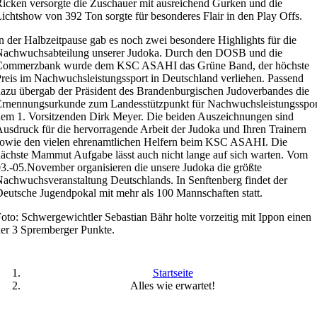
icken versorgte die Zuschauer mit ausreichend Gurken und die
ichtshow von 392 Ton sorgte für besonderes Flair in den Play Offs.
n der Halbzeitpause gab es noch zwei besondere Highlights für die
Nachwuchsabteilung unserer Judoka. Durch den DOSB und die
Commerzbank wurde dem KSC ASAHI das Grüne Band, der höchste
reis im Nachwuchsleistungssport in Deutschland verliehen. Passend
azu übergab der Präsident des Brandenburgischen Judoverbandes die
rnennungsurkunde zum Landesstützpunkt für Nachwuchsleistungsspor
em 1. Vorsitzenden Dirk Meyer. Die beiden Auszeichnungen sind
usdruck für die hervorragende Arbeit der Judoka und Ihren Trainern
owie den vielen ehrenamtlichen Helfern beim KSC ASAHI. Die
ächste Mammut Aufgabe lässt auch nicht lange auf sich warten. Vom
3.-05.November organisieren die unsere Judoka die größte
achwuchsveranstaltung Deutschlands. In Senftenberg findet der
eutsche Jugendpokal mit mehr als 100 Mannschaften statt.
oto: Schwergewichtler Sebastian Bähr holte vorzeitig mit Ippon einen
er 3 Spremberger Punkte.
Startseite
Alles wie erwartet!