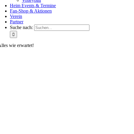
Volleyball
Heim Events & Termine
Fan-Shop & Aktionen
Verein
Partner
Suche nach:
lles wie erwartet!