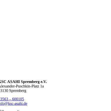
KSC ASAHI Spremberg e.V.
lexander-Puschkin-Platz 1a
03130 Spremberg
03563 – 600105
nfo@ksc-asahi.de