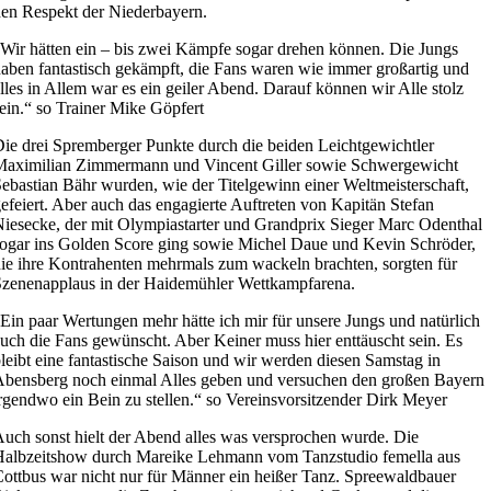
en Respekt der Niederbayern.
Wir hätten ein – bis zwei Kämpfe sogar drehen können. Die Jungs
aben fantastisch gekämpft, die Fans waren wie immer großartig und
lles in Allem war es ein geiler Abend. Darauf können wir Alle stolz
ein.“ so Trainer Mike Göpfert
ie drei Spremberger Punkte durch die beiden Leichtgewichtler
Maximilian Zimmermann und Vincent Giller sowie Schwergewicht
ebastian Bähr wurden, wie der Titelgewinn einer Weltmeisterschaft,
efeiert. Aber auch das engagierte Auftreten von Kapitän Stefan
iesecke, der mit Olympiastarter und Grandprix Sieger Marc Odenthal
ogar ins Golden Score ging sowie Michel Daue und Kevin Schröder,
ie ihre Kontrahenten mehrmals zum wackeln brachten, sorgten für
zenenapplaus in der Haidemühler Wettkampfarena.
Ein paar Wertungen mehr hätte ich mir für unsere Jungs und natürlich
uch die Fans gewünscht. Aber Keiner muss hier enttäuscht sein. Es
leibt eine fantastische Saison und wir werden diesen Samstag in
bensberg noch einmal Alles geben und versuchen den großen Bayern
rgendwo ein Bein zu stellen.“ so Vereinsvorsitzender Dirk Meyer
uch sonst hielt der Abend alles was versprochen wurde. Die
albzeitshow durch Mareike Lehmann vom Tanzstudio femella aus
ottbus war nicht nur für Männer ein heißer Tanz. Spreewaldbauer