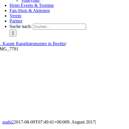
Volleyball
Heim Events & Termine
Fan-Shop & Aktionen
Verein
Partner
Suche nach:
. Karate Ranglistenturnier in Beelitz
/
IMG_7791
asahi2
2017-08-09T07:49:41+00:00
9. August 2017
|