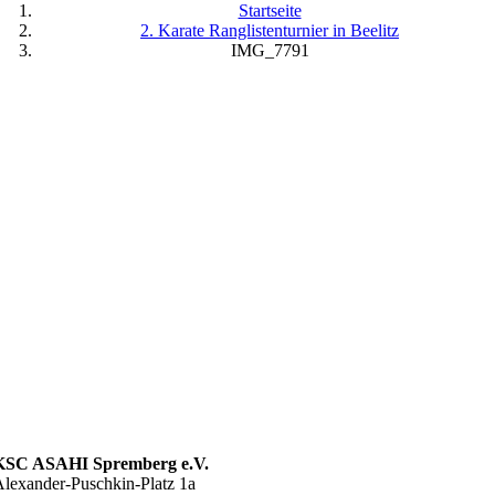
Startseite
2. Karate Ranglistenturnier in Beelitz
IMG_7791
KSC ASAHI Spremberg e.V.
lexander-Puschkin-Platz 1a