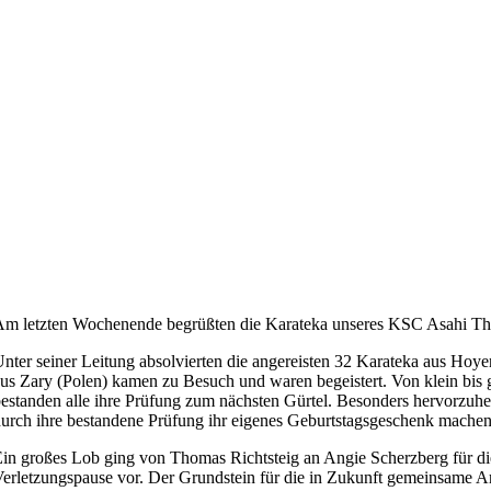
m letzten Wochenende begrüßten die Karateka unseres KSC Asahi Tho
nter seiner Leitung absolvierten die angereisten 32 Karateka aus Ho
us Zary (Polen) kamen zu Besuch und waren begeistert. Von klein bis g
estanden alle ihre Prüfung zum nächsten Gürtel. Besonders hervorzuh
urch ihre bestandene Prüfung ihr eigenes Geburtstagsgeschenk machen
in großes Lob ging von Thomas Richtsteig an Angie Scherzberg für die s
erletzungspause vor. Der Grundstein für die in Zukunft gemeinsame Ar