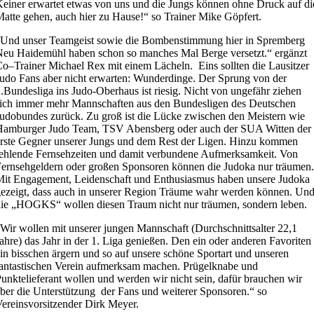
einer erwartet etwas von uns und die Jungs können ohne Druck auf di
atte gehen, auch hier zu Hause!“ so Trainer Mike Göpfert.
„Und unser Teamgeist sowie die Bombenstimmung hier in Spremberg
eu Haidemühl haben schon so manches Mal Berge versetzt.“ ergänzt
o–Trainer Michael Rex mit einem Lächeln. Eins sollten die Lausitzer
udo Fans aber nicht erwarten: Wunderdinge. Der Sprung von der
.Bundesliga ins Judo-Oberhaus ist riesig. Nicht von ungefähr ziehen
ich immer mehr Mannschaften aus den Bundesligen des Deutschen
udobundes zurück. Zu groß ist die Lücke zwischen den Meistern wie
Hamburger Judo Team, TSV Abensberg oder auch der SUA Witten der
rste Gegner unserer Jungs und dem Rest der Ligen. Hinzu kommen
ehlende Fernsehzeiten und damit verbundene Aufmerksamkeit. Von
ernsehgeldern oder großen Sponsoren können die Judoka nur träumen.
it Engagement, Leidenschaft und Enthusiasmus haben unsere Judoka
ezeigt, dass auch in unserer Region Träume wahr werden können. Un
ie „HOGKS“ wollen diesen Traum nicht nur träumen, sondern leben.
Wir wollen mit unserer jungen Mannschaft (Durchschnittsalter 22,1
ahre) das Jahr in der 1. Liga genießen. Den ein oder anderen Favoriten
in bisschen ärgern und so auf unsere schöne Sportart und unseren
antastischen Verein aufmerksam machen. Prügelknabe und
unktelieferant wollen und werden wir nicht sein, dafür brauchen wir
ber die Unterstützung der Fans und weiterer Sponsoren.“ so
ereinsvorsitzender Dirk Meyer.