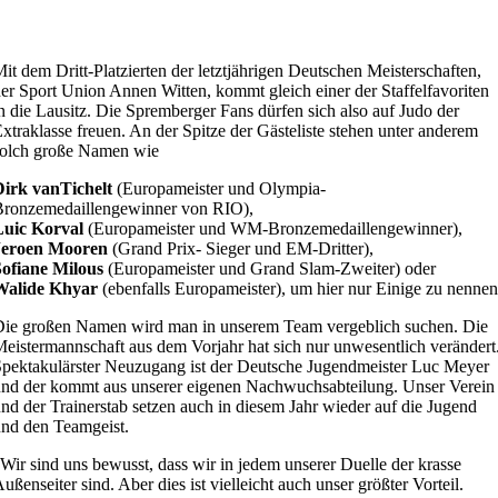
it dem Dritt-Platzierten der letztjährigen Deutschen Meisterschaften,
er Sport Union Annen Witten, kommt gleich einer der Staffelfavoriten
n die Lausitz. Die Spremberger Fans dürfen sich also auf Judo der
xtraklasse freuen. An der Spitze der Gästeliste stehen unter anderem
solch große Namen wie
Dirk vanTichelt
(Europameister und Olympia-
Bronzemedaillengewinner von RIO),
Luic Korval
(Europameister und WM-Bronzemedaillengewinner),
Jeroen Mooren
(Grand Prix- Sieger und EM-Dritter),
Sofiane Milous
(Europameister und Grand Slam-Zweiter) oder
Walide Khyar
(ebenfalls Europameister), um hier nur Einige zu nennen
ie großen Namen wird man in unserem Team vergeblich suchen. Die
eistermannschaft aus dem Vorjahr hat sich nur unwesentlich verändert
pektakulärster Neuzugang ist der Deutsche Jugendmeister Luc Meyer
nd der kommt aus unserer eigenen Nachwuchsabteilung. Unser Verein
nd der Trainerstab setzen auch in diesem Jahr wieder auf die Jugend
nd den Teamgeist.
Wir sind uns bewusst, dass wir in jedem unserer Duelle der krasse
ußenseiter sind. Aber dies ist vielleicht auch unser größter Vorteil.