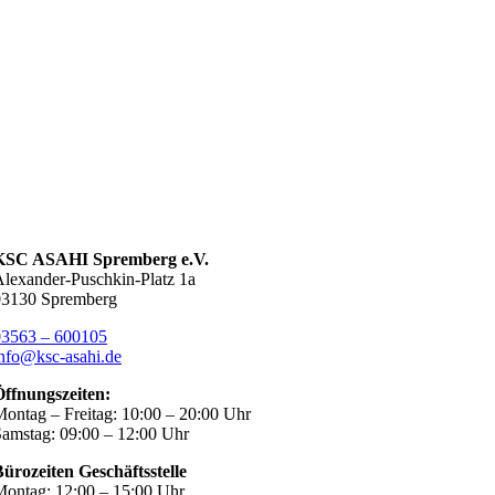
KSC ASAHI Spremberg e.V.
lexander-Puschkin-Platz 1a
03130 Spremberg
03563 – 600105
nfo@ksc-asahi.de
Öffnungszeiten:
ontag – Freitag: 10:00 – 20:00 Uhr
amstag: 09:00 – 12:00 Uhr
ürozeiten Geschäftsstelle
ontag: 12:00 – 15:00 Uhr