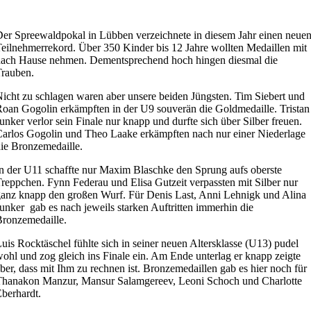
er Spreewaldpokal in Lübben verzeichnete in diesem Jahr einen neue
eilnehmerrekord. Über 350 Kinder bis 12 Jahre wollten Medaillen mit
nach Hause nehmen. Dementsprechend hoch hingen diesmal die
rauben.
icht zu schlagen waren aber unsere beiden Jüngsten. Tim Siebert und
oan Gogolin erkämpften in der U9 souverän die Goldmedaille. Tristan
unker verlor sein Finale nur knapp und durfte sich über Silber freuen.
arlos Gogolin und Theo Laake erkämpften nach nur einer Niederlage
ie Bronzemedaille.
n der U11 schaffte nur Maxim Blaschke den Sprung aufs oberste
reppchen. Fynn Federau und Elisa Gutzeit verpassten mit Silber nur
anz knapp den großen Wurf. Für Denis Last, Anni Lehnigk und Alina
unker gab es nach jeweils starken Auftritten immerhin die
ronzemedaille.
uis Rocktäschel fühlte sich in seiner neuen Altersklasse (U13) pudel
ohl und zog gleich ins Finale ein. Am Ende unterlag er knapp zeigte
ber, dass mit Ihm zu rechnen ist. Bronzemedaillen gab es hier noch für
Thanakon Manzur, Mansur Salamgereev, Leoni Schoch und Charlotte
berhardt.