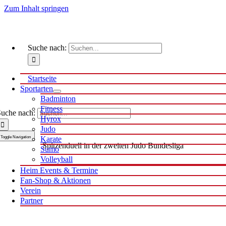
Zum Inhalt springen
Suche nach:
Startseite
Sportarten
Badminton
Fitness
uche nach:
Hyrox
Judo
Toggle Navigation
Karate
Spitzenduell in der zweiten Judo Bundesliga
Sumo
Volleyball
Heim Events & Termine
Fan-Shop & Aktionen
Verein
Partner