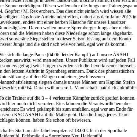
einen letzten Kampf in dieser Saison und möchte natürlich den Platz an
er Sonne verteidigen. Diesen wollen aber die Jungs um Trainergespan
. Göpfert / M. Rex erobern. Das dies nicht einfach wird wissen alle
eteiligten. Das letzte Aufeinandertreffen, datiert aus dem Jahre 2013 in
everkusen, endete mit einer herben Klatsche für unsere Lausitzer
undesligisten. Davon wollen unsere Spremberger Jungs aber nichts
ören und die Meisten haben diese Niederlage schon lange abgeharkt.
wei souveräne Siege stehen in dieser Saison bislang auf dem Konto
nserer Jungs und die sind nach wie vor heiß, egal wer da kommt!
ie sich die lange Pause (04.06. letzter Kampf ) auf unsere ASAHI
ecken auswirkt, wird man sehen. Unser Publikum wird auf jeden Fall
esonders gefragt sein. Ungern werden sich die Leverkusener Ihrerseits
n den letzten Auftritt in Spremberg erinnern. Dank des phantastischen
nterstützung auf den Rängen und einer geschlossenen
annschaftsleistung siegten damals unsere Männer, um Kapitän Stefan
iesecke, mit 9:4. Daran will unsere 1. Mannschaft natürlich anknüpfe
b die Trainer auf die 3 – 4 verletzten Kämpfer zurück greifen können,
ird hier noch nicht verraten. Eins können die Verantwortlichen aber
ersichern: Es wird gekämpft bis zum umfallen, egal wer am Ende für
nseren KSC ASAHI auf die Matte geht. Das die Jungs jedes Team
chlagen können, haben Sie schon oft bewiesen.
charfer Start um die Tabellenspitze ist 18.00 Uhr in der Sporthalle
Haidemühl, Feldsraße 4 – Spremberg Neu Haidemühl.