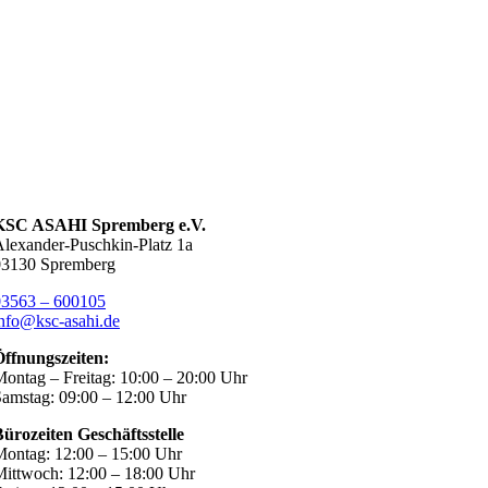
KSC ASAHI Spremberg e.V.
lexander-Puschkin-Platz 1a
03130 Spremberg
03563 – 600105
nfo@ksc-asahi.de
Öffnungszeiten:
ontag – Freitag: 10:00 – 20:00 Uhr
amstag: 09:00 – 12:00 Uhr
ürozeiten Geschäftsstelle
ontag: 12:00 – 15:00 Uhr
ittwoch: 12:00 – 18:00 Uhr