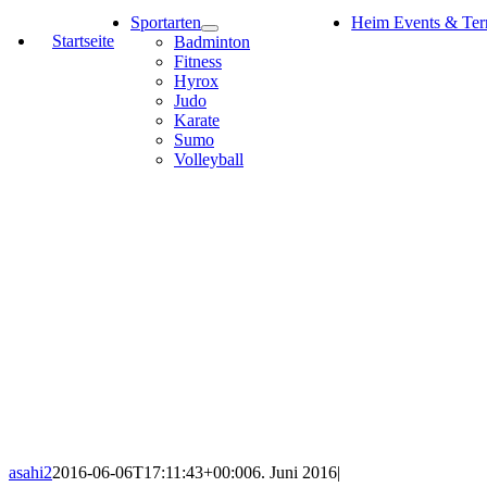
Sportarten
Heim Events & Ter
Startseite
Badminton
Fitness
Hyrox
Judo
Karate
Sumo
Volleyball
asahi2
2016-06-06T17:11:43+00:00
6. Juni 2016
|