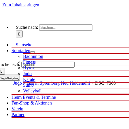
Zum Inhalt springen
Suche nach:
Startseite
Sportarten
Badminton
Fitness
uche nach:
Hyrox
Judo
Toggle Navigation
Karate
Judo – Fest in Spremberg Neu Haidemühl
/
DSC_7368
Sumo
Volleyball
Heim Events & Termine
Fan-Shop & Aktionen
Verein
Partner