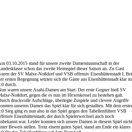
m 03.10.2015 stand für unsere zweite Damenmannschaft in der
andesklasse schon das zweite Heimspiel dieser Saison an. Zu Gast
aren der SV Malxe-Noßdorf und VSB offensiv Eisenhüttenstadt I. Be
er ersten Begegnung setzten sich die Gäste aus Eisenhüttenstadt klar mi
:0 durch.
un waren unsere Asahi-Damen am Start. Der erste Gegner hieß SV
alxe-Noßdort, gegen die es nun im Hexenkessel zu bestehen galt.
urch druckvolle Aufschläge, überlegte Zuspiele und clevere Angriffe
onnten unseren Damen das Spiel klar für sich gestallten. Mit dem erste
:0 Sieg ging es nun also in das Spiel gegen den Tabellenführer VSB
ffensiv Eisenhüttenstadt, der durch Spielerwechsel auch noch
nbekannt war. Leider konnten sich unsere Damen in diesem Spiel nich
nter Beweis stellen. Trotz einem guten Spiel, stand am Ende ein klares