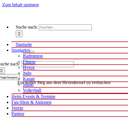
Zum Inhalt springen
Suche nach:
Startseite
Sportarten
Badminton
Fitness
uche nach:
Hyrox
Judo
Toggle Navigation
Karate
Ein weiter Sieg aus dem Hexenkessel zu verbuchen
Sumo
Volleyball
Heim Events & Termine
Fan-Shop & Aktionen
Verein
Partner