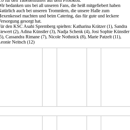
:0 für den Tabellenführer auf dem Protokoll.
ir bedanken uns bei all unseren Fans, die heiß mitgefiebert haben
atürlich auch bei unseren Trommlern, die unsere Halle zum
exenkessel machten und beim Catering, das für gute und leckere
ersorgung gesorgt hat.
ür den KSC Asahi Spremberg spielten: Katharina Krätzer (1), Sandra
iewert (2), Adina Künstler (3), Nadja Schenk (4), Josi Sophie Künstler
5), Cassandra Rimane (7), Nicole Nothnick (8), Marie Patzelt (11),
eonie Neitsch (12)