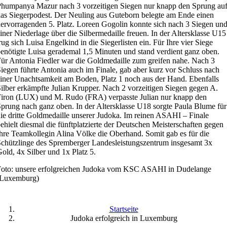
humpanya Mazur nach 3 vorzeitigen Siegen nur knapp den Sprung au
as Siegerpodest. Der Neuling aus Guteborn belegte am Ende einen
ervorragenden 5. Platz. Loreen Gogolin konnte sich nach 3 Siegen un
iner Niederlage über die Silbermedaille freuen. In der Altersklasse U15
rug sich Luisa Engelkind in die Siegerlisten ein. Für Ihre vier Siege
enötigte Luisa gerademal 1,5 Minuten und stand verdient ganz oben.
ür Antonia Fiedler war die Goldmedaille zum greifen nahe. Nach 3
iegen führte Antonia auch im Finale, gab aber kurz vor Schluss nach
iner Unachtsamkeit am Boden, Platz 1 noch aus der Hand. Ebenfalls
ilber erkämpfte Julian Krupper. Nach 2 vorzeitigen Siegen gegen A.
iron (LUX) und M. Rudo (FRA) verpasste Julian nur knapp den
prung nach ganz oben. In der Altersklasse U18 sorgte Paula Blume für
ie dritte Goldmedaille unserer Judoka. Im reinen ASAHI – Finale
ehielt diesmal die fünftplatzierte der Deutschen Meisterschaften gegen
hre Teamkollegin Alina Völke die Oberhand. Somit gab es für die
chützlinge des Spremberger Landesleistungszentrum insgesamt 3x
old, 4x Silber und 1x Platz 5.
Foto: unsere erfolgreichen Judoka vom KSC ASAHI in Dudelange
(Luxemburg)
Startseite
Judoka erfolgreich in Luxemburg