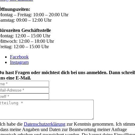
Öffnungszeiten:
ontag – Freitag: 10:00 – 20:00 Uhr
amstag: 09:00 – 12:00 Uhr
ürozeiten Geschäftsstelle
ontag: 12:00 – 15:00 Uhr
ittwoch: 12:00 – 18:00 Uhr
reitag: 12:00 – 15:00 Uhr
Facebook
Instagram
Du hast Fragen oder möchtest dich bei uns anmelden. Dann schrei
ns eine E-Mail.
Ich habe die
Datenschutzerklärung
zur Kenntnis genommen. Ich stimm
 dass meine Angaben und Daten zur Beantwortung meiner Anfrage
ktronisch erhoben und gespeichert werden. Du kannst deine Einwilligu