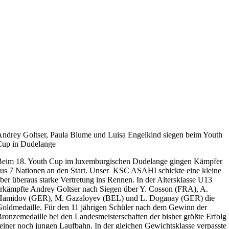
ndrey Goltser, Paula Blume und Luisa Engelkind siegen beim Youth
Cup in Dudelange
Beim 18. Youth Cup im luxemburgischen Dudelange gingen Kämpfer
us 7 Nationen an den Start. Unser KSC ASAHI schickte eine kleine
ber überaus starke Vertretung ins Rennen. In der Altersklasse U13
rkämpfte Andrey Goltser nach Siegen über Y. Cosson (FRA), A.
Hamidov (GER), M. Gazaloyev (BEL) und L. Doganay (GER) die
oldmedaille. Für den 11 jährigen Schüler nach dem Gewinn der
ronzemedaille bei den Landesmeisterschaften der bisher größte Erfolg
einer noch jungen Laufbahn. In der gleichen Gewichtsklasse verpasste