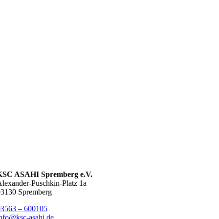
KSC ASAHI Spremberg e.V.
lexander-Puschkin-Platz 1a
03130 Spremberg
03563 – 600105
nfo@ksc-asahi.de