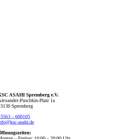
KSC ASAHI Spremberg e.V.
lexander-Puschkin-Platz 1a
03130 Spremberg
03563 – 600105
nfo@ksc-asahi.de
Öffnungszeiten:
ontag – Freitag: 10:00 – 20:00 Uhr