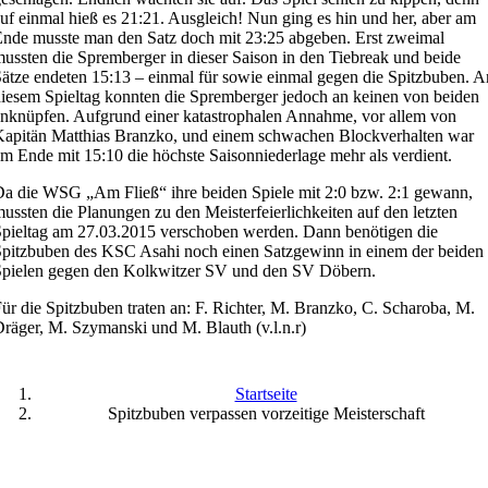
uf einmal hieß es 21:21. Ausgleich! Nun ging es hin und her, aber am
nde musste man den Satz doch mit 23:25 abgeben. Erst zweimal
ussten die Spremberger in dieser Saison in den Tiebreak und beide
ätze endeten 15:13 – einmal für sowie einmal gegen die Spitzbuben. A
iesem Spieltag konnten die Spremberger jedoch an keinen von beiden
nknüpfen. Aufgrund einer katastrophalen Annahme, vor allem von
apitän Matthias Branzko, und einem schwachen Blockverhalten war
m Ende mit 15:10 die höchste Saisonniederlage mehr als verdient.
a die WSG „Am Fließ“ ihre beiden Spiele mit 2:0 bzw. 2:1 gewann,
ussten die Planungen zu den Meisterfeierlichkeiten auf den letzten
pieltag am 27.03.2015 verschoben werden. Dann benötigen die
pitzbuben des KSC Asahi noch einen Satzgewinn in einem der beiden
Spielen gegen den Kolkwitzer SV und den SV Döbern.
ür die Spitzbuben traten an: F. Richter, M. Branzko, C. Scharoba, M.
räger, M. Szymanski und M. Blauth (v.l.n.r)
Startseite
Spitzbuben verpassen vorzeitige Meisterschaft