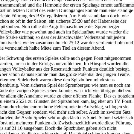
usammenfand und die Harmonie der ersten Spieltage erneut aufflammt
rst im letzten Drittel des ersten Durchganges konnte man eine ständige
eichte Führung des BSV egalisieren. Am Ende stand dann doch, wie
chon so oft in der Saison, ein sicheres 25:20 auf der Habenseite der
pitzbuben. Nun rollte die Angriffsmaschinerie der Spremberger
olleyballer wie gewohnt und auch im Spielaufbau wurde wieder die
lte Stärke sichtbar, so dass der Jänschwalder Widerstand mit jedem
unktverlust weiter zusammenbrach. 25:12 war der verdiente Lohn und
ie vermeintlich halbe Miete zum Titel an diesem Abend.
er Schwung des ersten Spieles sollte auch gegen Forst mitgenommen
erden, um so in der Erfolgsspur zu bleiben. Im Hinspiel wurden die
ungen Volleyballer aus der Rosenstadt nach Punkten deutlich besiegt.
ber schon damals konnte man das große Potential des jungen Teams
rkennen. Spielerisch waren diese den Spitzbuben mindestens
benbürtig. Vom sicheren Spiel der Spremberger, wie man es noch am
nde des vorigen Spieles sehen konnte, war nicht viel übrig geblieben.
or allem die Annahme wurde zu einer offenen Flanke. Das es trotzdem
u einem 25:21 zu Gunsten der Spitzbuben kam, lag eher am TV Forst.
enn durch eine enorm hohe Fehlerquote im Aufschlag, schlugen sie
icht den Gegner, sondern viel mehr sich selbst. Auch im zweiten Satz
tarteten die Asahi Spieler sehr unglücklich ins Spiel. Schnell setzte sich
orst mit mehreren Punkten ab. Zwischenzeitlich wurde diese Führung
is auf 21:16 ausgebaut. Doch die Spitzbuben gaben sich nicht
eschlagen. Endlich wachten sie auf. Das Spiel schien zu kippen, denn