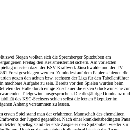
it zwei Siegen wollten sich die Spremberger Spitzbuben am
ergangenen Freitag den Kreismeistertitel sichern. Am vorletzten
pieltag mussten dazu der BSV Kraftwerk Jänschwalde und der TV
861 Forst geschlagen werden. Zumindest auf dem Papier schienen die
artien gegen den achten bzw. sechsten der Liga für den Tabellenführer
in machbare Aufgabe zu sein. Bereits vor den Spielen wurden beim
etreten der Halle durch einige Zuschauer die ersten Glückwünsche zu
rwartenden Titelgewinn ausgesprochen. Die diesjährige Dominanz und
tabilität des KSC-Sechsers schien selbst die letzten Skeptiker im
igenen Anhang verstummen zu lassen.
m ersten Spiel stand man der erfahrenen Mannschaft des ehemaligen
raftwerks der Jugend gegenüber. Nach einer krankheitsbedingten Pau
m letzten Spieltag stand der erste Zuspieler den Spitzbuben wieder zur
erfügung. Doch es dauerte einige Ballwechsel bis sich das Team