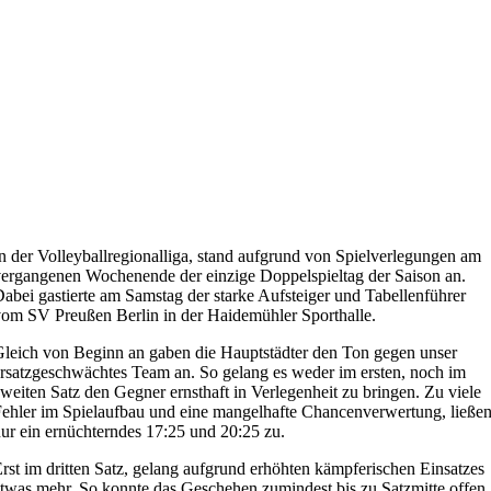
n der Volleyballregionalliga, stand aufgrund von Spielverlegungen am
ergangenen Wochenende der einzige Doppelspieltag der Saison an.
abei gastierte am Samstag der starke Aufsteiger und Tabellenführer
om SV Preußen Berlin in der Haidemühler Sporthalle.
leich von Beginn an gaben die Hauptstädter den Ton gegen unser
rsatzgeschwächtes Team an. So gelang es weder im ersten, noch im
weiten Satz den Gegner ernsthaft in Verlegenheit zu bringen. Zu viele
ehler im Spielaufbau und eine mangelhafte Chancenverwertung, ließe
ur ein ernüchterndes 17:25 und 20:25 zu.
rst im dritten Satz, gelang aufgrund erhöhten kämpferischen Einsatzes
twas mehr. So konnte das Geschehen zumindest bis zu Satzmitte offen