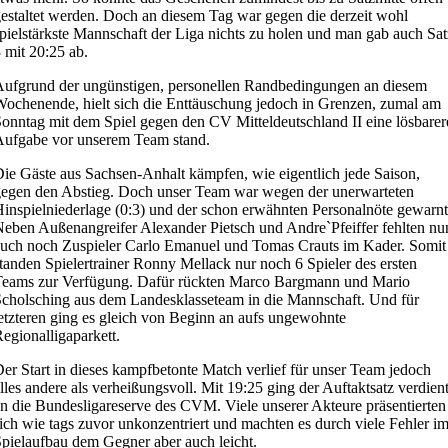
estaltet werden. Doch an diesem Tag war gegen die derzeit wohl
pielstärkste Mannschaft der Liga nichts zu holen und man gab auch Sat
 mit 20:25 ab.
ufgrund der ungünstigen, personellen Randbedingungen an diesem
ochenende, hielt sich die Enttäuschung jedoch in Grenzen, zumal am
onntag mit dem Spiel gegen den CV Mitteldeutschland II eine lösbarer
ufgabe vor unserem Team stand.
ie Gäste aus Sachsen-Anhalt kämpfen, wie eigentlich jede Saison,
egen den Abstieg. Doch unser Team war wegen der unerwarteten
inspielniederlage (0:3) und der schon erwähnten Personalnöte gewarnt
eben Außenangreifer Alexander Pietsch und Andre`Pfeiffer fehlten nu
uch noch Zuspieler Carlo Emanuel und Tomas Crauts im Kader. Somit
tanden Spielertrainer Ronny Mellack nur noch 6 Spieler des ersten
Teams zur Verfügung. Dafür rückten Marco Bargmann und Mario
cholsching aus dem Landesklasseteam in die Mannschaft. Und für
etzteren ging es gleich von Beginn an aufs ungewohnte
egionalligaparkett.
er Start in dieses kampfbetonte Match verlief für unser Team jedoch
lles andere als verheißungsvoll. Mit 19:25 ging der Auftaktsatz verdien
n die Bundesligareserve des CVM. Viele unserer Akteure präsentierten
ich wie tags zuvor unkonzentriert und machten es durch viele Fehler i
pielaufbau dem Gegner aber auch leicht.