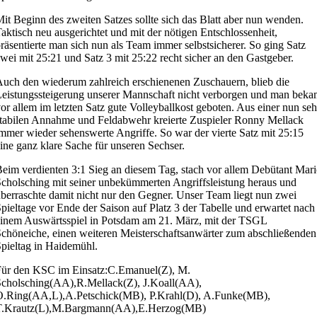
it Beginn des zweiten Satzes sollte sich das Blatt aber nun wenden.
aktisch neu ausgerichtet und mit der nötigen Entschlossenheit,
räsentierte man sich nun als Team immer selbstsicherer. So ging Satz
wei mit 25:21 und Satz 3 mit 25:22 recht sicher an den Gastgeber.
uch den wiederum zahlreich erschienenen Zuschauern, blieb die
eistungssteigerung unserer Mannschaft nicht verborgen und man bek
or allem im letzten Satz gute Volleyballkost geboten. Aus einer nun seh
tabilen Annahme und Feldabwehr kreierte Zuspieler Ronny Mellack
mmer wieder sehenswerte Angriffe. So war der vierte Satz mit 25:15
ine ganz klare Sache für unseren Sechser.
eim verdienten 3:1 Sieg an diesem Tag, stach vor allem Debütant Mar
cholsching mit seiner unbekümmerten Angriffsleistung heraus und
berraschte damit nicht nur den Gegner. Unser Team liegt nun zwei
pieltage vor Ende der Saison auf Platz 3 der Tabelle und erwartet nach
inem Auswärtsspiel in Potsdam am 21. März, mit der TSGL
chöneiche, einen weiteren Meisterschaftsanwärter zum abschließenden
pieltag in Haidemühl.
Für den KSC im Einsatz:C.Emanuel(Z), M.
cholsching(AA),R.Mellack(Z), J.Koall(AA),
O.Ring(AA,L),A.Petschick(MB), P.Krahl(D), A.Funke(MB),
T.Krautz(L),M.Bargmann(AA),E.Herzog(MB)