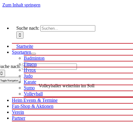
Zum Inhalt springen
Suche nach:
Startseite
Sportarten
Badminton
Fitness
uche nach:
Hyrox
Judo
Toggle Navigation
Karate
Volleyballer weiterhin im Soll
Sumo
Volleyball
Heim Events & Termine
Fan-Shop & Aktionen
Verein
Partner