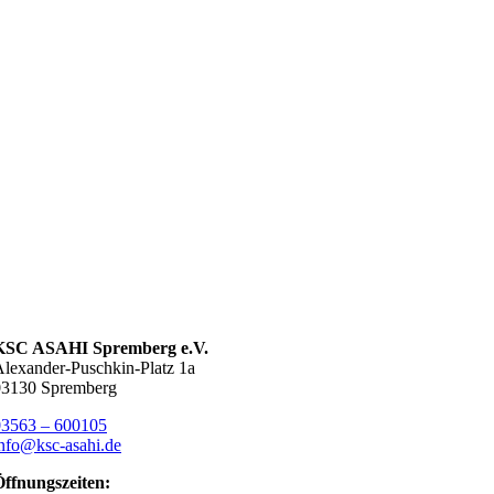
KSC ASAHI Spremberg e.V.
lexander-Puschkin-Platz 1a
03130 Spremberg
03563 – 600105
nfo@ksc-asahi.de
Öffnungszeiten: