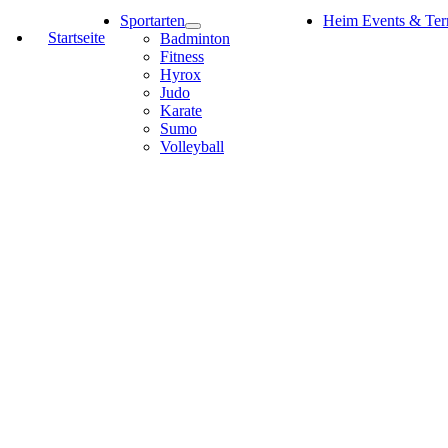
Sportarten
Heim Events & Ter
Startseite
Badminton
Fitness
Hyrox
Judo
Karate
Sumo
Volleyball