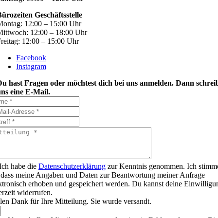
ürozeiten Geschäftsstelle
ontag: 12:00 – 15:00 Uhr
ittwoch: 12:00 – 18:00 Uhr
reitag: 12:00 – 15:00 Uhr
Facebook
Instagram
Du hast Fragen oder möchtest dich bei uns anmelden. Dann schrei
ns eine E-Mail.
Ich habe die
Datenschutzerklärung
zur Kenntnis genommen. Ich stimm
 dass meine Angaben und Daten zur Beantwortung meiner Anfrage
ktronisch erhoben und gespeichert werden. Du kannst deine Einwilligu
erzeit widerrufen.
len Dank für Ihre Mitteilung. Sie wurde versandt.