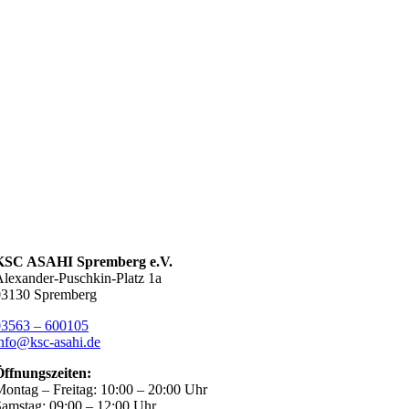
KSC ASAHI Spremberg e.V.
lexander-Puschkin-Platz 1a
03130 Spremberg
03563 – 600105
nfo@ksc-asahi.de
Öffnungszeiten:
ontag – Freitag: 10:00 – 20:00 Uhr
amstag: 09:00 – 12:00 Uhr