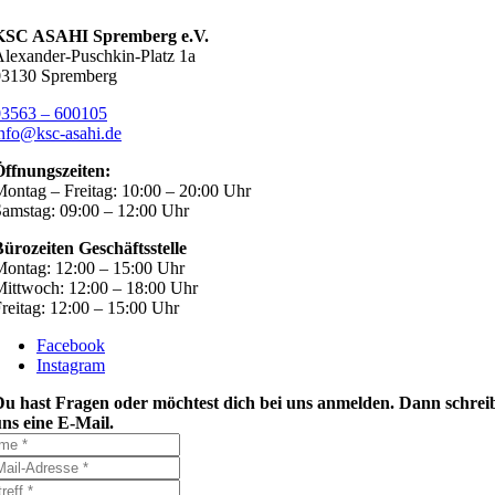
KSC ASAHI Spremberg e.V.
lexander-Puschkin-Platz 1a
03130 Spremberg
03563 – 600105
nfo@ksc-asahi.de
Öffnungszeiten:
ontag – Freitag: 10:00 – 20:00 Uhr
amstag: 09:00 – 12:00 Uhr
ürozeiten Geschäftsstelle
ontag: 12:00 – 15:00 Uhr
ittwoch: 12:00 – 18:00 Uhr
reitag: 12:00 – 15:00 Uhr
Facebook
Instagram
Du hast Fragen oder möchtest dich bei uns anmelden. Dann schrei
ns eine E-Mail.