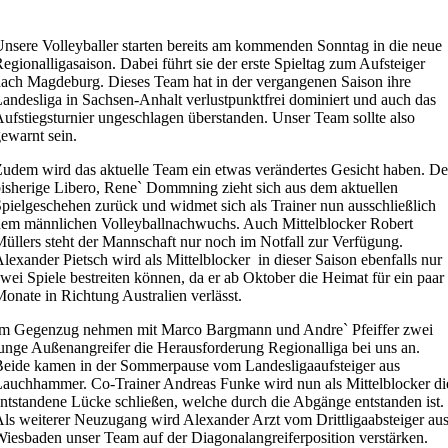
nsere Volleyballer starten bereits am kommenden Sonntag in die neue
egionalligasaison. Dabei führt sie der erste Spieltag zum Aufsteiger
ach Magdeburg. Dieses Team hat in der vergangenen Saison ihre
andesliga in Sachsen-Anhalt verlustpunktfrei dominiert und auch das
ufstiegsturnier ungeschlagen überstanden. Unser Team sollte also
ewarnt sein.
udem wird das aktuelle Team ein etwas verändertes Gesicht haben. De
isherige Libero, Rene` Dommning zieht sich aus dem aktuellen
pielgeschehen zurück und widmet sich als Trainer nun ausschließlich
em männlichen Volleyballnachwuchs. Auch Mittelblocker Robert
üllers steht der Mannschaft nur noch im Notfall zur Verfügung.
lexander Pietsch wird als Mittelblocker in dieser Saison ebenfalls nur
wei Spiele bestreiten können, da er ab Oktober die Heimat für ein paar
onate in Richtung Australien verlässt.
Im Gegenzug nehmen mit Marco Bargmann und Andre` Pfeiffer zwei
unge Außenangreifer die Herausforderung Regionalliga bei uns an.
eide kamen in der Sommerpause vom Landesligaaufsteiger aus
auchhammer. Co-Trainer Andreas Funke wird nun als Mittelblocker di
ntstandene Lücke schließen, welche durch die Abgänge entstanden ist.
ls weiterer Neuzugang wird Alexander Arzt vom Drittligaabsteiger au
iesbaden unser Team auf der Diagonalangreiferposition verstärken.