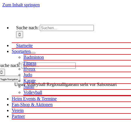
Zum Inhalt springen
Suche nach:
Startseite
Sportarten
Badminton
Fitness
uche nach:
Hyrox
Judo
Toggle Navigation
Karate
Unser Volleyball Regionalligateam steht vor Saisonstart
Sumo
Volleyball
Heim Events & Termine
Fan-Shop & Aktionen
Verein
Partner