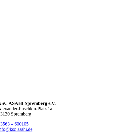
KSC ASAHI Spremberg e.V.
lexander-Puschkin-Platz 1a
03130 Spremberg
03563 – 600105
nfo@ksc-asahi.de