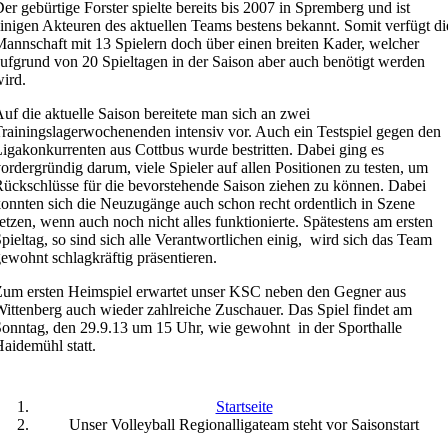
er gebürtige Forster spielte bereits bis 2007 in Spremberg und ist
inigen Akteuren des aktuellen Teams bestens bekannt. Somit verfügt di
annschaft mit 13 Spielern doch über einen breiten Kader, welcher
ufgrund von 20 Spieltagen in der Saison aber auch benötigt werden
ird.
uf die aktuelle Saison bereitete man sich an zwei
rainingslagerwochenenden intensiv vor. Auch ein Testspiel gegen den
igakonkurrenten aus Cottbus wurde bestritten. Dabei ging es
ordergründig darum, viele Spieler auf allen Positionen zu testen, um
ückschlüsse für die bevorstehende Saison ziehen zu können. Dabei
onnten sich die Neuzugänge auch schon recht ordentlich in Szene
etzen, wenn auch noch nicht alles funktionierte. Spätestens am ersten
pieltag, so sind sich alle Verantwortlichen einig, wird sich das Team
ewohnt schlagkräftig präsentieren.
um ersten Heimspiel erwartet unser KSC neben den Gegner aus
ittenberg auch wieder zahlreiche Zuschauer. Das Spiel findet am
onntag, den 29.9.13 um 15 Uhr, wie gewohnt in der Sporthalle
aidemühl statt.
Startseite
Unser Volleyball Regionalligateam steht vor Saisonstart