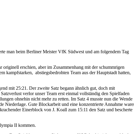
ierte man beim Berliner Meister VfK Südwest und am folgendem Tag
r originell erschien, aber im Zusammenhang mit der schummrigen
 dem kampfstarken, abstiegsbedrohten Team aus der Hauptstadt hatten,
end mit 25:21. Der zweite Satz begann ähnlich gut, doch mit
atzverlust verlor unser Team erst einmal vollständig den Spielfaden
llungen ohnehin nicht mehr zu retten. Im Satz 4 musste nun die Wende
nde Niederlage. Gute Blockarbeit und eine konzentrierte Annahme ware
in krachender Einerblock von J. Koall zum 15:11 den Satz und bescherte
 Olympia II kommen.