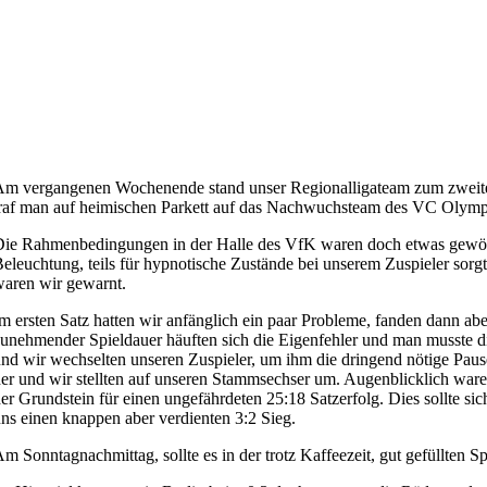
m vergangenen Wochenende stand unser Regionalligateam zum zweiten
raf man auf heimischen Parkett auf das Nachwuchsteam des VC Olympi
ie Rahmenbedingungen in der Halle des VfK waren doch etwas gewöhn
eleuchtung, teils für hypnotische Zustände bei unserem Zuspieler sorg
aren wir gewarnt.
m ersten Satz hatten wir anfänglich ein paar Probleme, fanden dann a
unehmender Spieldauer häuften sich die Eigenfehler und man musste di
nd wir wechselten unseren Zuspieler, um ihm die dringend nötige Pau
er und wir stellten auf unseren Stammsechser um. Augenblicklich war
er Grundstein für einen ungefährdeten 25:18 Satzerfolg. Dies sollte s
ns einen knappen aber verdienten 3:2 Sieg.
m Sonntagnachmittag, sollte es in der trotz Kaffeezeit, gut gefüllte