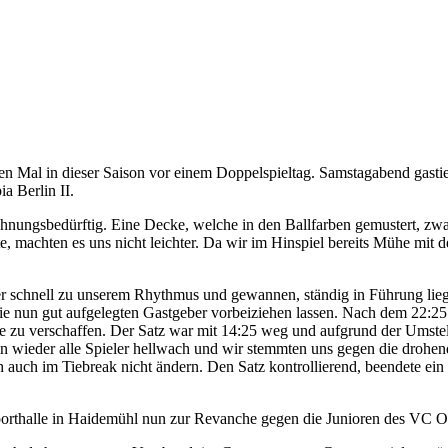
 Mal in dieser Saison vor einem Doppelspieltag. Samstagabend gast
a Berlin II.
ungsbedürftig. Eine Decke, welche in den Ballfarben gemustert, zwa
te, machten es uns nicht leichter. Da wir im Hinspiel bereits Mühe mit
ber schnell zu unserem Rhythmus und gewannen, ständig in Führung lieg
e nun gut aufgelegten Gastgeber vorbeiziehen lassen. Nach dem 22:25 S
se zu verschaffen. Der Satz war mit 14:25 weg und aufgrund der Umste
en wieder alle Spieler hellwach und wir stemmten uns gegen die drohe
ich auch im Tiebreak nicht ändern. Den Satz kontrollierend, beendete e
n Sporthalle in Haidemühl nun zur Revanche gegen die Junioren des VC