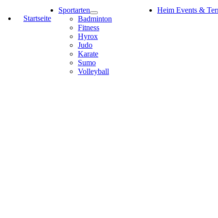
Sportarten
Heim Events & Ter
Startseite
Badminton
Fitness
Hyrox
Judo
Karate
Sumo
Volleyball