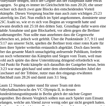
olleyballer bringen, doch der Gegner aus der Hauptstadt hatte etwas
agegen. So ging es immer im Gleichschritt bis zum 20:20, ehe unser
echser sich durch zwei gute Blocks den entscheidenden Vorteil
rkämpfte. Diesen Vorsprung brachte man auch zum wichtigen 25:23
atzerfolg ins Ziel. Nun endlich im Spiel angekommen, dominierte unse
SC Asahi so, wie er es sich von Beginn an vorgestellt hatte und
ewann deutlich mit 25:18 den dritten Satz. Grundlage dafür waren eine
tabile Annahme und gute Blockarbeit, vor allem gegen die Berliner
ußenangreifer. Nun sollte man annehmen dass die Gegenwehr
ebrochen sei, jedoch weit gefehlt. Über die Punktstände 3:7, 9:11 und
5:17 aus unserer Sicht, spielten die Berliner trotz einer roten Karte für
inen ihrer Spieler weiterhin erstaunlich abgeklärt. Doch dass bereits
ber das gesamte Match unnachgiebig anfeuernde Publikum, forderte
nun noch vehementer das Kämpfen und Siegen vom Team, weil man
ohl auch spürte das diese Unterstützung dringend erforderlich war.
nd Punkt für Punkt kämpfte sich daraufhin der Gastgeber heran, beim
3:23 war man gleichauf und unter dem ohrenbetäubenden Jubel der
uschauer auf der Tribüne, nutze man den eingangs erwähnten
atchball zum 28:26 und damit zum 3:1 Sieg.
aum 12 Stunden später stand für unser Team mit dem
olleyballnachwuchs des VC Olympia II, in dessen
undesleistungsstützpunkt in Berlin gleich der nächste Gegner
egenüber. Bei diesem Vergleich sollten nun auch Spieler zum Einsatz
elangen, welche am Abend zuvor wenig oder gar nicht gespielt hatten.