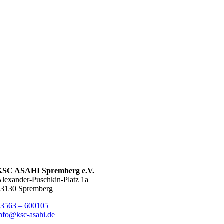
KSC ASAHI Spremberg e.V.
lexander-Puschkin-Platz 1a
03130 Spremberg
03563 – 600105
nfo@ksc-asahi.de