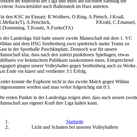
unkten im Mittelfeld der Liga und muss am nächsten Samstag die
eiteste Auswärtsfahrt nach Ballenstedt im Harz antreten.
ür den KSC im Einsatz: R.Wolthers, O.Ring, A.Pietsch, J.Koall,
R.Mellack(T), A.Petschick, P.Krahl, C.Emanuel,
R.Dommning, T.Krautz, A.Funke(TA)
n der Landesliga Süd hatte unsere zweite Mannschaft mit dem 1. VC
ildau und dem HSG Senftenberg zwei spielerisch starke Teams zu
ast in der Sporthalle Puschkinplatz. Dennoch war für unsere
annschaft klar, dass nach den zuletzt punktlosen Spieltagen, etwas
zählbares vor heimischem Publikum rauskommen muss. Entsprechend
ngagiert gingen unsere Volleyballer gegen Senftenberg auch zu Werke.
m Ende ein klarer und verdienter 3:1 Erfolg.
eider konnte die Euphorie nicht in das zweite Match gegen Wildau
itgenommen werden und man verlor folgerichtig mit 0:3.
ie ersten Punkte in der Landesliga zeigen aber, dass auch unsere zweit
annschaft aus eigener Kraft ihre Liga halten kann.
Startseite
Licht und Schatten bei unseren Volleyballern