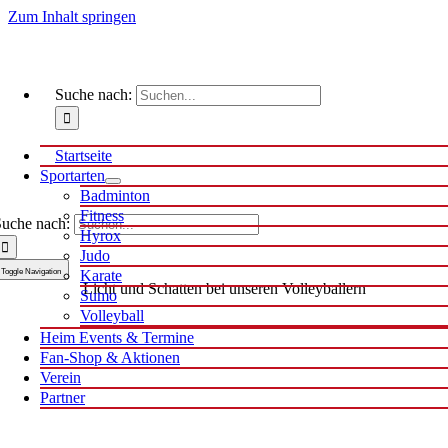
Zum Inhalt springen
Suche nach:
Startseite
Sportarten
Badminton
Fitness
uche nach:
Hyrox
Judo
Toggle Navigation
Karate
Licht und Schatten bei unseren Volleyballern
Sumo
Volleyball
Heim Events & Termine
Fan-Shop & Aktionen
Verein
Partner