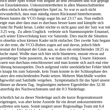
och unser Spiel wirkte von Beginn an sehr zerfahren und war geprägt
on Einzelaktionen. Unkonzentriertheiten in allen Mannschaftsteilen
ießen einfach kein erfolgreiches Spiel zu. So war es auch nicht
erwunderlich, dass man ständig einem Rückstand hinterherrannte.
iesen bauten die VCO-Jungs sogar bis auf 23:17 aus. Nun endlich
eigte man aber dass man es durchaus besser kann und kämpfte sich
unkt für Punkt heran. Leider reichte es nicht ganz und der Satz war mit
3:25 weg. Zu allem Unglück verletzte sich Stammzuspieler Emanuel,
ach seiner Einwechslung kurz vor Satzende. Dies macht die Situation
m ohnehin schon kleinen Kader nicht einfacher. Der zweite Satz began
ie der erste, die VCO-Buben zogen auf und davon, jedoch blieb
iesmal der Endspurt der Gäste aus, so dass ein ernüchterndes 18:25 zu
uche stand. Wollte man sich hier nicht blamieren, musste etwas auf
premberger Seite passieren, da war man sich einig. Unsere Aktionen
aren nun durchaus entschlossener und man konnte sich auch mal eine
ührung herausspielen. Doch aufgrund vieler unerklärlicher Fehler blie
s knapp bis zum Satzende, kein Team konnte in der Schlussphase des
atzes den entscheidenden Punkt setzen. Mehrere Matchbälle wurden
bgewehrt und Satzbälle vergeben. Symptomatisch für das Spiel unsere
änner an diesem Tag, begünstigten mehrere Eigenfehler den 32:30
atzerfolg des Nachwuchsteams und die 0:3 Niederlage.
icherlich hat zu dieser Niederlage auch die kurze Regenrationszeit
eigetragen, was aber keine Ausrede für ein derart unkonzentriertes
uftreten sein kann. Somit rangiert unser Regionalliga Team mit 6:4