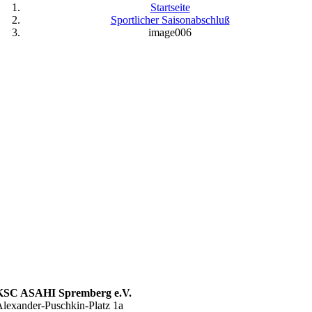
Startseite
Sportlicher Saisonabschluß
image006
KSC ASAHI Spremberg e.V.
lexander-Puschkin-Platz 1a