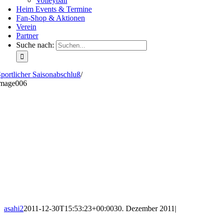
Volleyball
Heim Events & Termine
Fan-Shop & Aktionen
Verein
Partner
Suche nach:
portlicher Saisonabschluß
/
image006
asahi2
2011-12-30T15:53:23+00:00
30. Dezember 2011
|