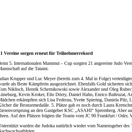
21 Vereine sorgen erneut für Teilnehmerrekord
eim 5. Internationalen Mammut – Cup sorgten 21 angereiste Judo Vere
annschaft auf die Tatami.
ulian Krupper und Luc Meyer (bereits zum 4. Mal in Folge) verteidigt
urde als Beste Kämpferin ausgezeichnet. Ebenfalls Gold sicherten sic
om Niklisch, Henrik Schernikowski sowie Alexander und Oleg Rubecha
üneburg, Kevin Kroker, Elio Dörry, Daniel Hahn, Enrico Baltruzat, A
ädchen erkämpften sich Lisa Federau, Yvette Spiering, Daniela Pilz,
öcher die Bronzemedaille. 5. Plätze gab es noch durch Laura Kretsch
iesenvorsprung an den Gastgeber KSC „ASAHI“ Spremberg. Aber auch
hren. Auf den Plätzen folgten die Teams vom JC 90 Frankfurt / Oder
nterstützt wurden die Judoka natürlich wieder vom Namensgeber des
Nachwuchsathleten.