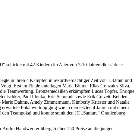
 schickte mit 42 Kindern im Alter von 7-10 Jahren die stärkste
siegte in ihren 4 Kämpfen in rekordverdächtiger Zeit von 1.32min und
oigt. Erst im Finale unterlagen Maria Blume, Elias Gonzales Silva,
r die Teamwertung. Bronzemedaillen erkämpften Lucas Töpfer, Enrique
ntschker, Paul Plonka, Eric Schoradt sowie Erik Gutzeit. Bei den
sa – Marie Dahms, Amely Zimmermann, Kimberly Kriester und Natalie
erwartete Pokalwertung ging wie in den letzten 4 Jahren mit einem
uf den Teampokal und konnte somit den JC „Samura“ Oranienburg
r Andre Handwerker übergab über 150 Preise an die jungen