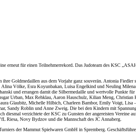
ine erneut für einen Teilnehmerrekord. Das Judoteam des KSC „ASAHI“
en ihre Goldmedaillen aus dem Vorjahr ganz souverän. Antonia Fiedler 
h Alina Völke, Esra Koyunbakan, Luisa Engelkind und Neuling Milena V
nski und errangen damit die Silbermedaille und wertvolle Punkte fü
nsgar Urban, Max Rehklau, Aaron Hauschulz, Kilian Meng, Christian He
 Laura Glaubitz, Michelle Hilbich, Charleen Bambor, Emily Voigt, Li
mar, Sandy Roblin und Anne Zweig. Die bei den Kindern mit Spannung 
 diesmal verzichtete der KSC zu Gunsten der angereisten Vereine a
, VfL Riesa, Novy Bydzov und die Mannschaft des JC Annaberg.
 Turniers der Mammut Spielwaren GmbH in Spremberg. Geschäftsführe